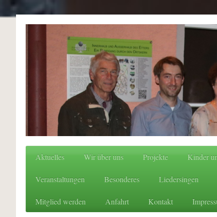
Aktuelles
Wir über uns
Projekte
Kinder un
Veranstaltungen
Besonderes
Liedersingen
Mitglied werden
Anfahrt
Kontakt
Impres