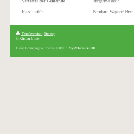
Vertreter der Gemeinde
Bürgermeisterin
Kassenprüfer Bernhard Wagner/ Herr M
Druckversion
|
Sitemap
© Kirsten Ulmer
Diese Homepage wurde mit
IONOS MyWebsite
erstellt.